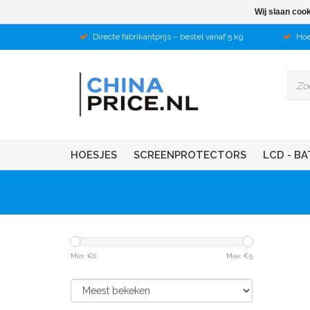
Wij slaan coo
Directe fabrikantprijs – bestel vanaf 5 kg
Hoe
HOESJES
SCREENPROTECTORS
LCD - BA
Min: €
0
Max: €
5