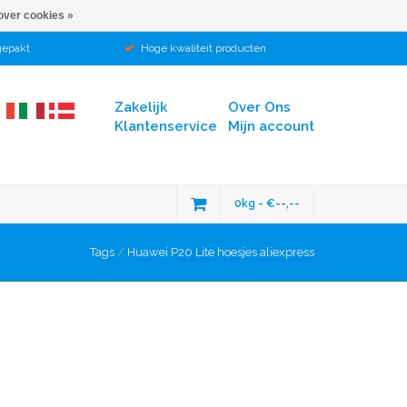
over cookies »
gepakt
Hoge kwaliteit producten
Zakelijk
Over Ons
Klantenservice
Mijn account
0kg - €--,--
Tags
/
Huawei P20 Lite hoesjes aliexpress