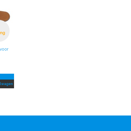
ing
 voor
elwagen