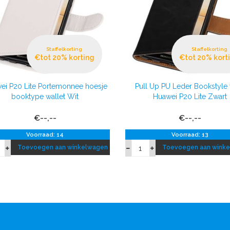
Staffelkorting
Staffelkorting
€tot 20% korting
€tot 20% kort
ei P20 Lite Portemonnee hoesje
Pull Up PU Leder Bookstyle
booktype wallet Wit
Huawei P20 Lite Zwart
€--,--
€--,--
Voorraad: 14
Voorraad: 13
Toevoegen aan winkelwagen
Toevoegen aan wink