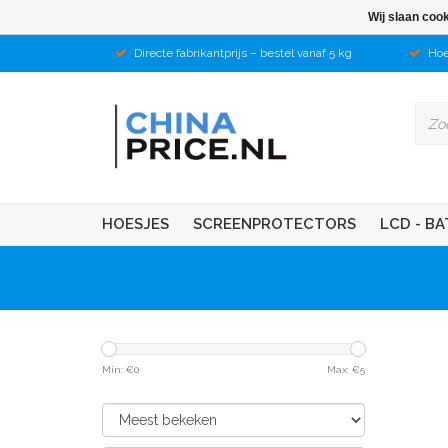
Wij slaan coo
Directe fabrikantprijs – bestel vanaf 5 kg
Hoe
HOESJES
SCREENPROTECTORS
LCD - BA
Min: €
0
Max: €
5