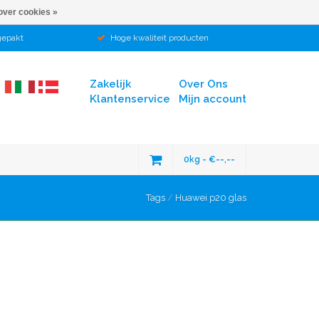
over cookies »
gepakt
Hoge kwaliteit producten
Zakelijk
Over Ons
Klantenservice
Mijn account
0kg - €--,--
Tags
/
Huawei p20 glas