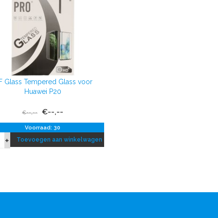
 Glass Tempered Glass voor
Huawei P20
€--,--
€--,--
Voorraad: 30
Toevoegen aan winkelwagen