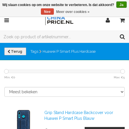
Wij slaan cookies op om onze website te verbeteren. Is dat akkoord?
Ja
Nee
Meer over cookies »
Terug
Tags
Huawei P Smart Plus Hardcase
Min: €
0
Max: €
5
Grip Stand Hardcase Backcover voor
Huawei P Smart Plus Blauw