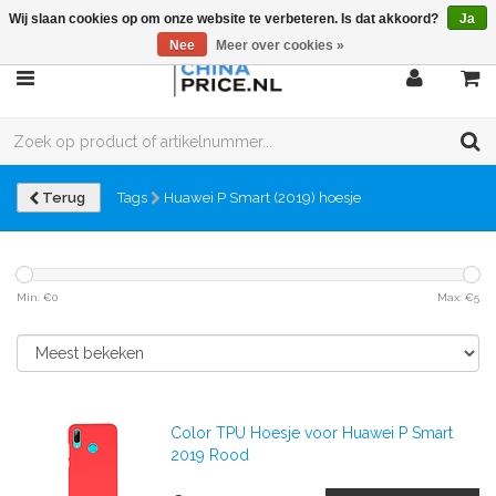
Wij slaan cookies op om onze website te verbeteren. Is dat akkoord?
Ja
Nee
Meer over cookies »
Terug
Tags
Huawei P Smart (2019) hoesje
Min: €
0
Max: €
5
Color TPU Hoesje voor Huawei P Smart
2019 Rood