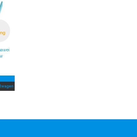
ing
uawei
uw
elwagen