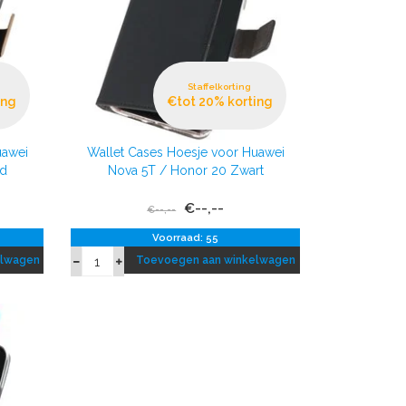
Staffelkorting
ing
€tot 20% korting
uawei
Wallet Cases Hoesje voor Huawei
ud
Nova 5T / Honor 20 Zwart
€--,--
€--,--
Voorraad: 55
elwagen
Toevoegen aan winkelwagen