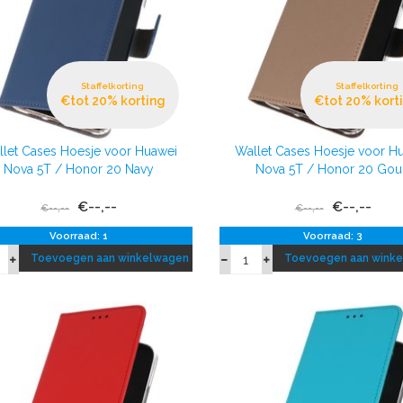
Staffelkorting
Staffelkorting
€tot 20% korting
€tot 20% kort
let Cases Hoesje voor Huawei
Wallet Cases Hoesje voor H
Nova 5T / Honor 20 Navy
Nova 5T / Honor 20 Go
€--,--
€--,--
€--,--
€--,--
Voorraad: 1
Voorraad: 3
Toevoegen aan winkelwagen
Toevoegen aan wink