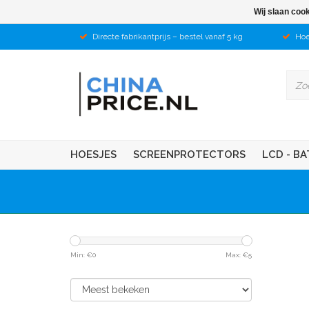
Wij slaan coo
Directe fabrikantprijs – bestel vanaf 5 kg
Hoe
HOESJES
SCREENPROTECTORS
LCD - BA
Min: €
0
Max: €
5