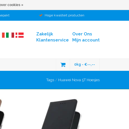
over cookies »
gepakt
Hoge kwaliteit producten
Zakelijk
Over Ons
Klantenservice
Mijn account
0kg - €--,--
Tags
/
Huawei Nova 5T Hoesjes