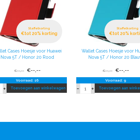
Staffelkorting
Staffelkorting
€tot 20% korting
€tot 20% kort
let Cases Hoesje voor Huawei
Wallet Cases Hoesje voor H
Nova 5T / Honor 20 Rood
Nova 5T / Honor 20 Bla
€--,--
€--,--
€--,--
€--,--
Voorraad: 16
Voorraad: 9
Toevoegen aan winkelwagen
Toevoegen aan wink