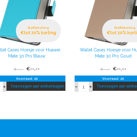
Staffelkorting
Staffelkorting
€tot 20% korting
€tot 20% kort
let Cases Hoesje voor Huawei
Wallet Cases Hoesje voor H
Mate 30 Pro Blauw
Mate 30 Pro Goud
€--,--
€--,--
€--,--
€--,--
Voorraad: 20
Voorraad: 20
Toevoegen aan winkelwagen
Toevoegen aan wink