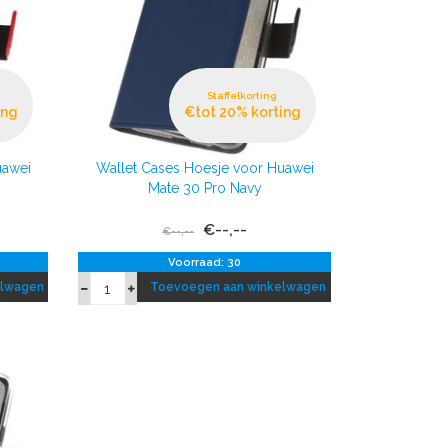
Staffelkorting
ing
€tot 20% korting
uawei
Wallet Cases Hoesje voor Huawei
Mate 30 Pro Navy
€--,--
€--,--
Voorraad: 30
elwagen
Toevoegen aan winkelwagen