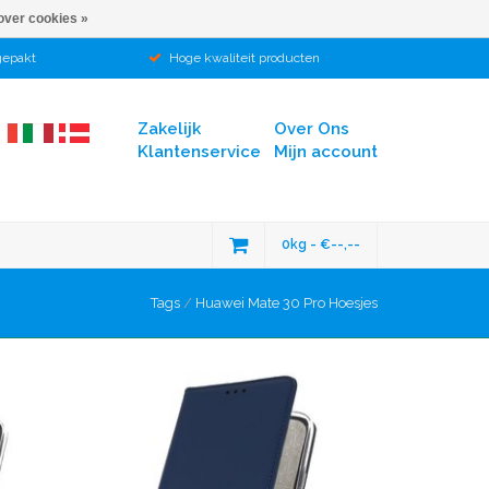
over cookies »
gepakt
Hoge kwaliteit producten
Zakelijk
Over Ons
Klantenservice
Mijn account
0kg - €--,--
Tags
/
Huawei Mate 30 Pro Hoesjes