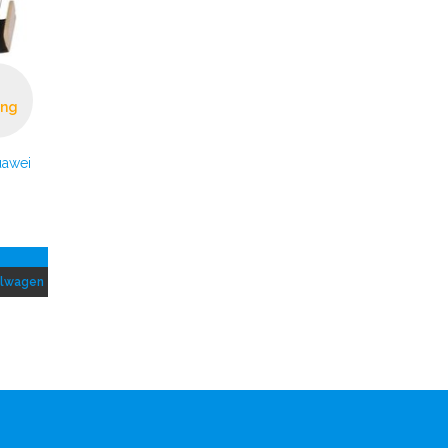
ing
uawei
elwagen