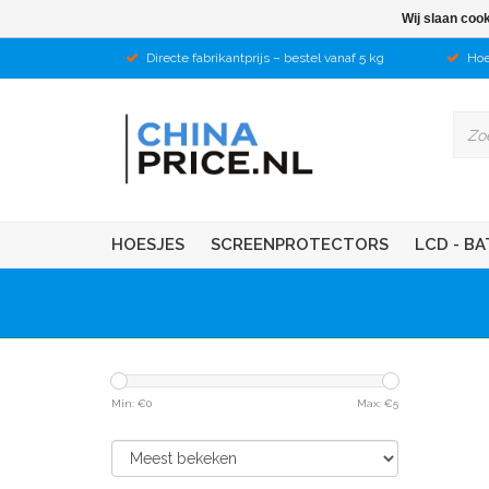
Wij slaan coo
Directe fabrikantprijs – bestel vanaf 5 kg
Hoe
HOESJES
SCREENPROTECTORS
LCD - BA
Min: €
0
Max: €
5