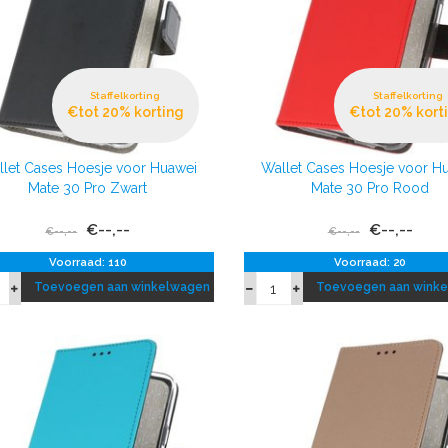
Staffelkorting
Staffelkorting
€tot 20% korting
€tot 20% kort
let Cases Hoesje voor Huawei
Wallet Cases Hoesje voor H
Mate 30 Pro Zwart
Mate 30 Pro Rood
€--,--
€--,--
€--,--
€--,--
Voorraad: 110
Voorraad: 20
Toevoegen aan winkelwagen
Toevoegen aan wink