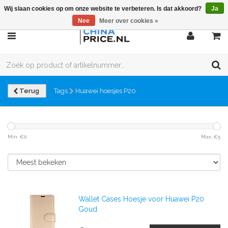
Wij slaan cookies op om onze website te verbeteren. Is dat akkoord?
Ja
Nee
Meer over cookies »
Terug
Tags
Huawei hoesjes P20
Min: €
0
Max: €
5
Wallet Cases Hoesje voor Huawei P20
Goud