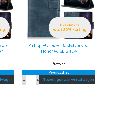
Staffelkorting
ing
€tot 20% korting
 voor
Pull Up PU Leder Bookstyle voor
en
Honor 50 SE Blauw
€--,--
Voorraad: 10
elwagen
Toevoegen aan winkelwagen