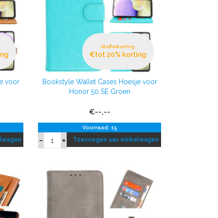
Staffelkorting
ing
€tot 20% korting
e voor
Bookstyle Wallet Cases Hoesje voor
Honor 50 SE Groen
€--,--
Voorraad: 15
elwagen
Toevoegen aan winkelwagen