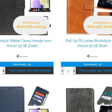
Staffelkorting
Staffelkorting
€tot 20% korting
€tot 20% kort
style Wallet Cases Hoesje voor
Pull Up PU Leder Bookstyle
Honor 50 SE Zwart
Honor 50 SE Bruin
€--,--
€--,--
Voorraad: 19
Voorraad: 10
Toevoegen aan winkelwagen
Toevoegen aan wink