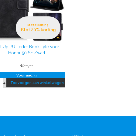
Staffelkorting
€tot 20% korting
ll Up PU Leder Bookstyle voor
Honor 50 SE Zwart
€--,--
Voorraad: 9
Toevoegen aan winkelwagen