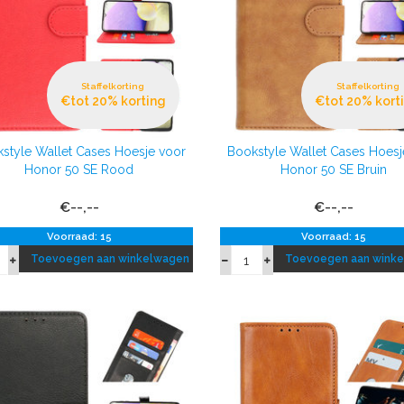
Staffelkorting
Staffelkorting
€tot 20% korting
€tot 20% kort
style Wallet Cases Hoesje voor
Bookstyle Wallet Cases Hoesj
Honor 50 SE Rood
Honor 50 SE Bruin
€--,--
€--,--
Voorraad: 15
Voorraad: 15
Toevoegen aan winkelwagen
Toevoegen aan wink