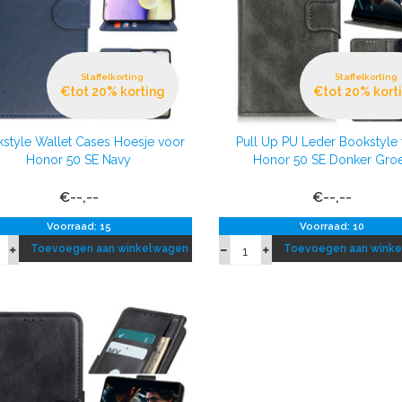
Staffelkorting
Staffelkorting
€tot 20% korting
€tot 20% kort
style Wallet Cases Hoesje voor
Pull Up PU Leder Bookstyle
Honor 50 SE Navy
Honor 50 SE Donker Gro
€--,--
€--,--
Voorraad: 15
Voorraad: 10
Toevoegen aan winkelwagen
Toevoegen aan wink