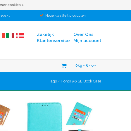
over cookies »
gepakt
Hoge kwaliteit producten
Zakelijk
Over Ons
Klantenservice
Mijn account
0kg - €--,--
Tags
/
Honor 50 SE Book Case