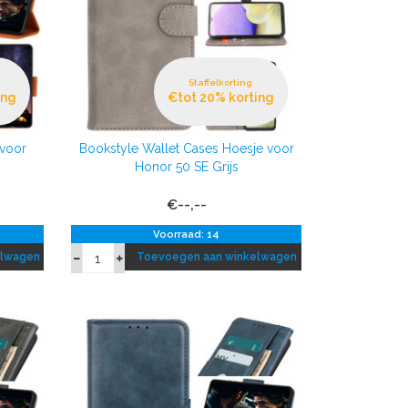
Staffelkorting
ing
€tot 20% korting
 voor
Bookstyle Wallet Cases Hoesje voor
Honor 50 SE Grijs
€--,--
Voorraad: 14
elwagen
Toevoegen aan winkelwagen