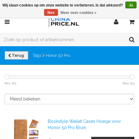
Wij slaan cookies op om onze website te verbeteren. Is dat akkoord?
Ja
Nee
Meer over cookies »
Terug
Tags
Honor 50 Pro
Min: €
0
Max: €
5
Bookstyle Wallet Cases Hoesje voor
Honor 50 Pro Bruin