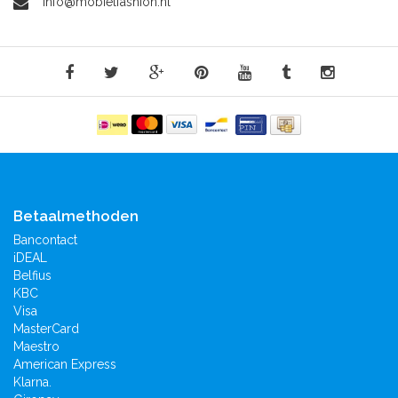
info@mobielfashion.nl
Betaalmethoden
Bancontact
iDEAL
Belfius
KBC
Visa
MasterCard
Maestro
American Express
Klarna.