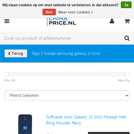
Wij slaan cookies op om onze website te verbeteren. Is dat akkoord?
Ja
Nee
Meer over cookies »
Terug
Tags
hoesje samsung galaxy J7 2017
Min: €
0
Max: €
5
Softcase voor Galaxy J7 2017 Hoesje met
Ring Houder Navy