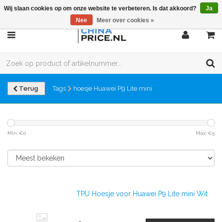
Wij slaan cookies op om onze website te verbeteren. Is dat akkoord?
Ja
Nee
Meer over cookies »
Terug
Tags
hoesje Huawei P9 Lite mini
Min: €
0
Max: €
5
TPU Hoesje voor Huawei P9 Lite mini Wit