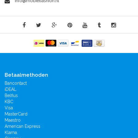
info@mobielfashion.nl
Betaalmethoden
Bancontact
iDEAL
Belfius
KBC
Visa
MasterCard
Maestro
American Express
Klarna.