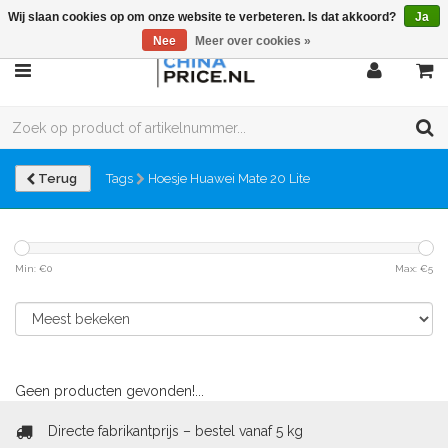
Wij slaan cookies op om onze website te verbeteren. Is dat akkoord?
Ja
Nee
Meer over cookies »
Terug
Tags
Hoesje Huawei Mate 20 Lite
Min: €
0
Max: €
5
Geen producten gevonden!...
Directe fabrikantprijs – bestel vanaf 5 kg