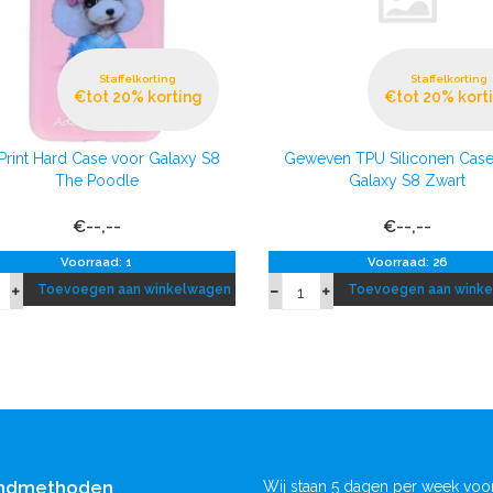
Staffelkorting
Staffelkorting
€tot 20% korting
€tot 20% kort
Print Hard Case voor Galaxy S8
Geweven TPU Siliconen Case
The Poodle
Galaxy S8 Zwart
€--,--
€--,--
Voorraad: 1
Voorraad: 26
Toevoegen aan winkelwagen
Toevoegen aan wink
ndmethoden
Wij staan 5 dagen per week voor