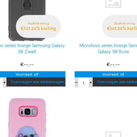
Staffelkorting
Staffelkorting
€tot 20% korting
€tot 20% kort
n series hoesje Samsung Galaxy
Microfoon series hoesje Sa
S8 Zwart
Galaxy S8 Roze
€--,--
€--,--
Voorraad: 48
Voorraad: 18
Toevoegen aan winkelwagen
Toevoegen aan wink