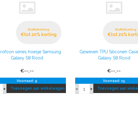
Staffelkorting
Staffelkorting
€tot 20% korting
€tot 20% kort
rofoon series hoesje Samsung
Geweven TPU Siliconen Case
Galaxy S8 Rood
Galaxy S8 Rood
€--,--
€--,--
Voorraad: 9
Voorraad: 15
Toevoegen aan winkelwagen
Toevoegen aan wink