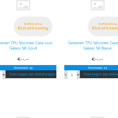
Staffelkorting
Staffelkorting
€tot 20% korting
€tot 20% kort
even TPU Siliconen Case voor
Geweven TPU Siliconen Case
Galaxy S8 Goud
Galaxy S8 Blauw
€--,--
€--,--
Voorraad: 15
Voorraad: 13
Toevoegen aan winkelwagen
Toevoegen aan wink