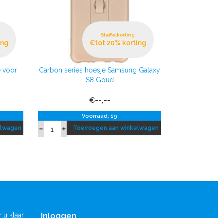
Staffelkorting
ing
€tot 20% korting
 voor
Carbon series hoesje Samsung Galaxy
S8 Goud
€--,--
Voorraad: 19
elwagen
Toevoegen aan winkelwagen
Inloggen
 u klaar