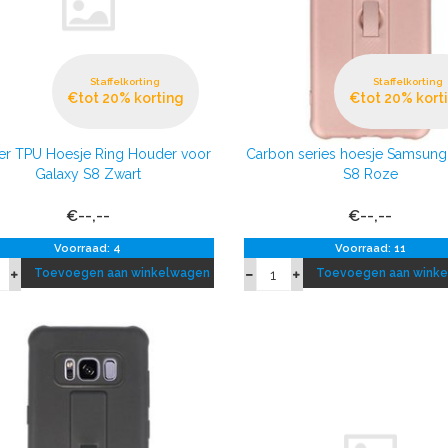
Staffelkorting
Staffelkorting
€tot 20% korting
€tot 20% kort
er TPU Hoesje Ring Houder voor
Carbon series hoesje Samsung
Galaxy S8 Zwart
S8 Roze
€--,--
€--,--
Voorraad: 4
Voorraad: 11
Toevoegen aan winkelwagen
Toevoegen aan wink