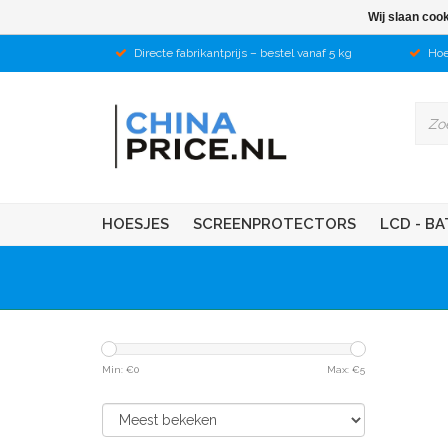
Wij slaan coo
Directe fabrikantprijs – bestel vanaf 5 kg
Hoe
HOESJES
SCREENPROTECTORS
LCD - BA
Min: €
0
Max: €
5