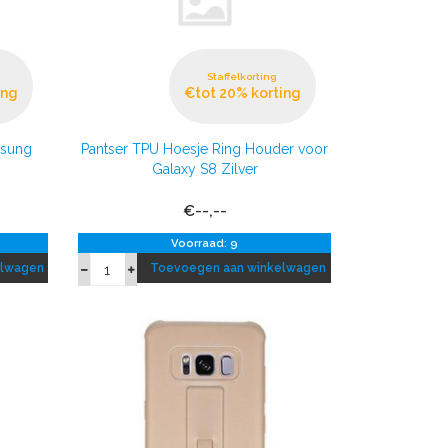
Staffelkorting
ing
€tot 20% korting
msung
Pantser TPU Hoesje Ring Houder voor
Galaxy S8 Zilver
€--,--
Voorraad: 9
elwagen
Toevoegen aan winkelwagen