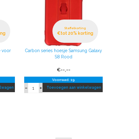
Staffelkorting
ing
€tot 20% korting
 voor
Carbon series hoesje Samsung Galaxy
S8 Rood
€--,--
Voorraad: 19
elwagen
Toevoegen aan winkelwagen