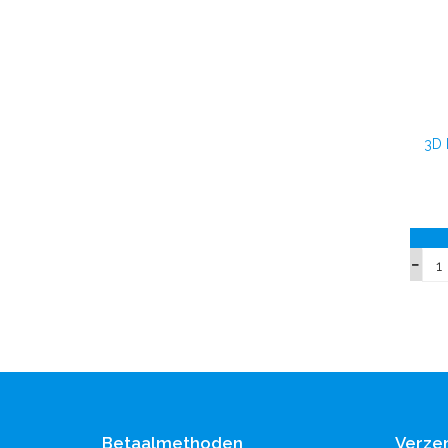
3D 
Betaalmethoden
Verze