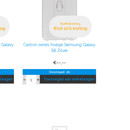
Staffelkorting
ing
€tot 20% korting
 Galaxy
Carbon series hoesje Samsung Galaxy
S8 Zilver
€--,--
Voorraad: 20
elwagen
Toevoegen aan winkelwagen