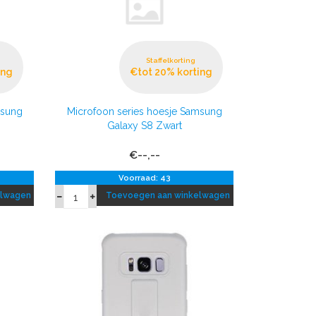
Staffelkorting
ing
€tot 20% korting
msung
Microfoon series hoesje Samsung
Galaxy S8 Zwart
€--,--
Voorraad: 43
elwagen
Toevoegen aan winkelwagen