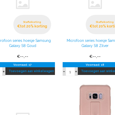
Staffelkorting
Staffelkorting
€tot 20% korting
€tot 20% kort
rofoon series hoesje Samsung
Microfoon series hoesje Sa
Galaxy S8 Goud
Galaxy S8 Zilver
€--,--
€--,--
Voorraad: 17
Voorraad: 18
Toevoegen aan winkelwagen
Toevoegen aan wink