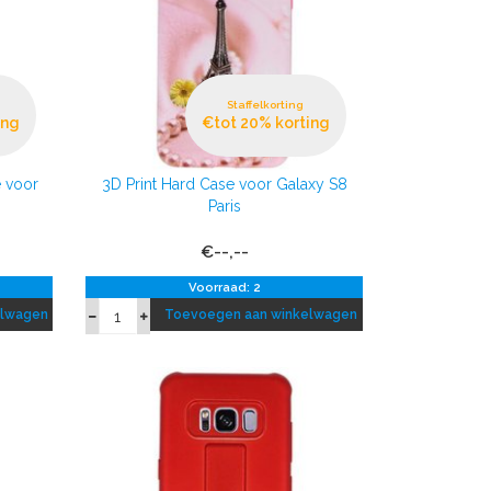
Staffelkorting
ing
€tot 20% korting
 voor
3D Print Hard Case voor Galaxy S8
Paris
€--,--
Voorraad: 2
elwagen
Toevoegen aan winkelwagen