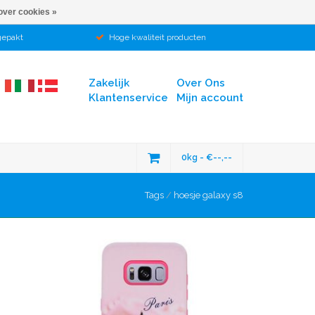
over cookies »
gepakt
Hoge kwaliteit producten
Zakelijk
Over Ons
Klantenservice
Mijn account
0kg - €--,--
Tags
/
hoesje galaxy s8