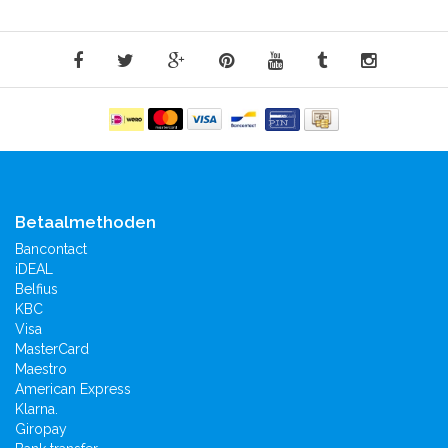
Betaalmethoden
Bancontact
iDEAL
Belfius
KBC
Visa
MasterCard
Maestro
American Express
Klarna.
Giropay