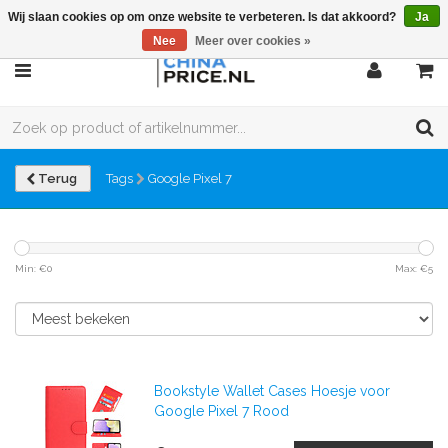
Wij slaan cookies op om onze website te verbeteren. Is dat akkoord?
Ja
Nee
Meer over cookies »
Terug
Tags
Google Pixel 7
Min: €
0
Max: €
5
Bookstyle Wallet Cases Hoesje voor
Google Pixel 7 Rood