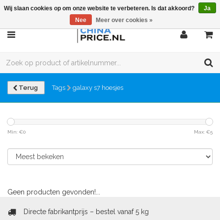
Wij slaan cookies op om onze website te verbeteren. Is dat akkoord?
Ja
Nee
Meer over cookies »
Terug
Tags
galaxy s7 hoesjes
Min: €
0
Max: €
5
Geen producten gevonden!...
Directe fabrikantprijs – bestel vanaf 5 kg