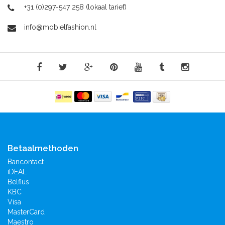
+31 (0)297-547 258 (lokaal tarief)
info@mobielfashion.nl
Betaalmethoden
Bancontact
iDEAL
Belfius
KBC
Visa
MasterCard
Maestro