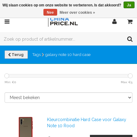
Wij slaan cookies op om onze website te verbeteren. Is dat akkoord?
Ja
Nee
Meer over cookies »
Terug
Tags
galaxy note 10 hard case
Min: €
0
Max: €
5
Kleurcombinatie Hard Case voor Galaxy
Note 10 Rood