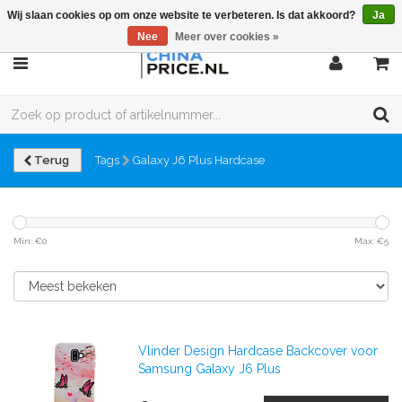
Wij slaan cookies op om onze website te verbeteren. Is dat akkoord?
Ja
Nee
Meer over cookies »
Terug
Tags
Galaxy J6 Plus Hardcase
Min: €
0
Max: €
5
Vlinder Design Hardcase Backcover voor
Samsung Galaxy J6 Plus