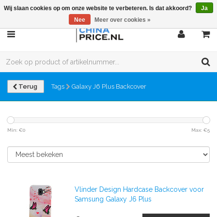
Wij slaan cookies op om onze website te verbeteren. Is dat akkoord?
Ja
Nee
Meer over cookies »
Terug
Tags
Galaxy J6 Plus Backcover
Min: €
0
Max: €
5
Vlinder Design Hardcase Backcover voor
Samsung Galaxy J6 Plus