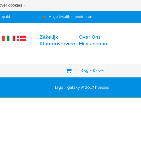
over cookies »
gepakt
Hoge kwaliteit producten
Zakelijk
Over Ons
Klantenservice
Mijn account
0kg - €--,--
Tags
/
galaxy j5 2017 hoesjes