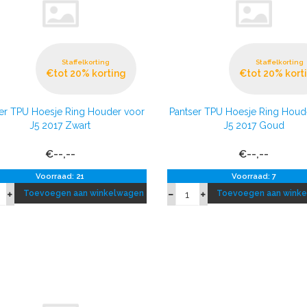
Staffelkorting
Staffelkorting
€tot 20% korting
€tot 20% kort
er TPU Hoesje Ring Houder voor
Pantser TPU Hoesje Ring Houd
J5 2017 Zwart
J5 2017 Goud
€--,--
€--,--
Voorraad: 21
Voorraad: 7
Toevoegen aan winkelwagen
Toevoegen aan wink