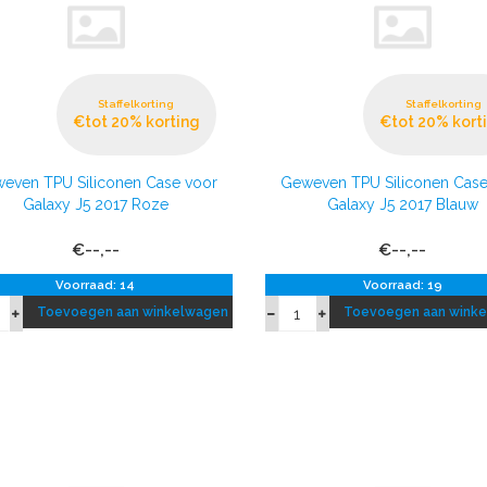
Staffelkorting
Staffelkorting
€tot 20% korting
€tot 20% kort
even TPU Siliconen Case voor
Geweven TPU Siliconen Case
Galaxy J5 2017 Roze
Galaxy J5 2017 Blauw
€--,--
€--,--
Voorraad: 14
Voorraad: 19
Toevoegen aan winkelwagen
Toevoegen aan wink