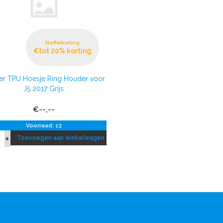
Staffelkorting
€tot 20% korting
er TPU Hoesje Ring Houder voor
J5 2017 Grijs
€--,--
Voorraad: 13
Toevoegen aan winkelwagen