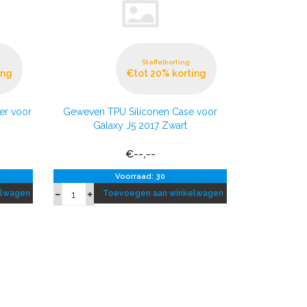
Staffelkorting
ing
€tot 20% korting
er voor
Geweven TPU Siliconen Case voor
Galaxy J5 2017 Zwart
€--,--
Voorraad: 30
elwagen
Toevoegen aan winkelwagen