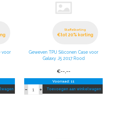
Staffelkorting
ing
€tot 20% korting
 voor
Geweven TPU Siliconen Case voor
Galaxy J5 2017 Rood
€--,--
Voorraad: 11
elwagen
Toevoegen aan winkelwagen