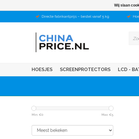
Wij slaan coo
Directe fabrikantprijs – bestel vanaf 5 kg
Hoe
HOESJES
SCREENPROTECTORS
LCD - BA
Min: €
0
Max: €
5