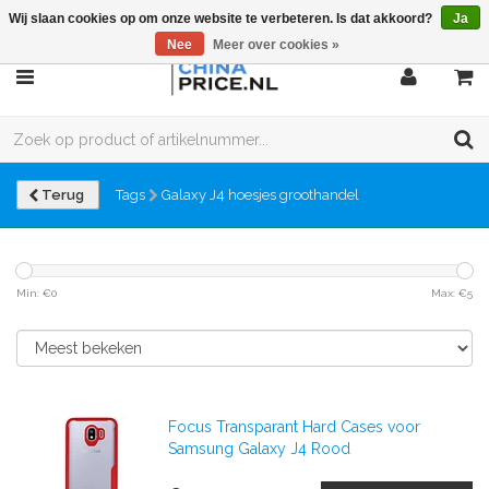
Wij slaan cookies op om onze website te verbeteren. Is dat akkoord?
Ja
Nee
Meer over cookies »
Terug
Tags
Galaxy J4 hoesjes groothandel
Min: €
0
Max: €
5
Focus Transparant Hard Cases voor
Samsung Galaxy J4 Rood