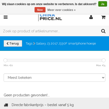
Wij slaan cookies op om onze website te verbeteren. Is dat akkoord?
Ja
Nee
Meer over cookies »
Terug
Tags
Galaxy J3 2017 J330F smartphone hoesje
Min: €
0
Max: €
5
Geen producten gevonden!...
Directe fabrikantprijs – bestel vanaf 5 kg