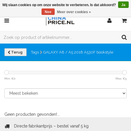
Wij slaan cookies op om onze website te verbeteren. Is dat akkoord?
Ja
Nee
Meer over cookies »
Terug
Tags
GALAXY A8 / A5 2018 A530F bookstyle
Min: €
0
Max: €
5
Geen producten gevonden!...
Directe fabrikantprijs – bestel vanaf 5 kg