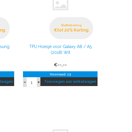
Staffelkorting
ing
€tot 20% Korting
msung
TPU Hoesje voor Galaxy A8 / A5
(2018) Wit
€--,--
Voorraad: 13
elwagen
Toevoegen aan winkelwagen