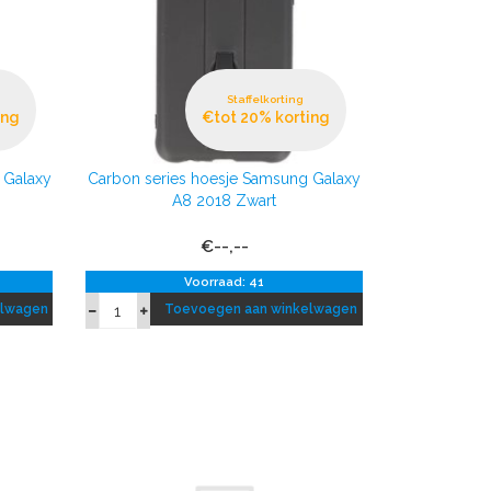
Staffelkorting
ing
€tot 20% korting
 Galaxy
Carbon series hoesje Samsung Galaxy
A8 2018 Zwart
€--,--
Voorraad: 41
elwagen
Toevoegen aan winkelwagen