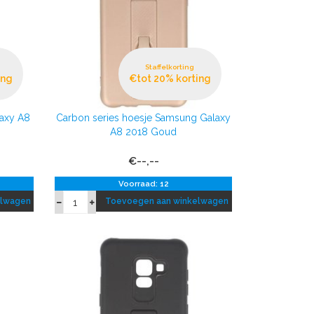
Staffelkorting
ing
€tot 20% korting
axy A8
Carbon series hoesje Samsung Galaxy
A8 2018 Goud
€--,--
Voorraad: 12
elwagen
Toevoegen aan winkelwagen