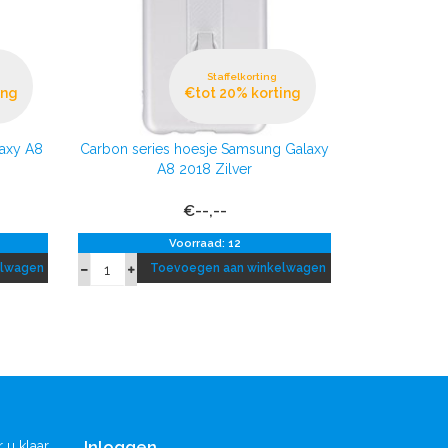
Staffelkorting
ing
€tot 20% korting
axy A8
Carbon series hoesje Samsung Galaxy
A8 2018 Zilver
€--,--
Voorraad: 12
elwagen
Toevoegen aan winkelwagen
Inloggen
 u klaar