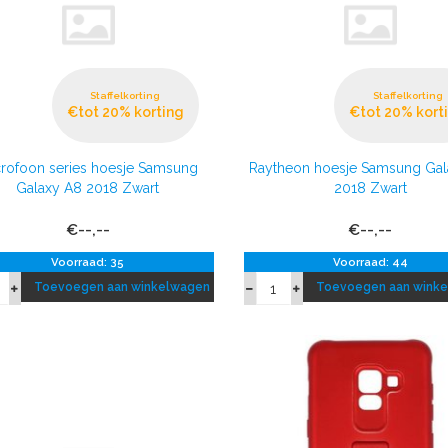
Staffelkorting
Staffelkorting
€tot 20% korting
€tot 20% kort
rofoon series hoesje Samsung
Raytheon hoesje Samsung Gal
Galaxy A8 2018 Zwart
2018 Zwart
€--,--
€--,--
Voorraad: 35
Voorraad: 44
Toevoegen aan winkelwagen
Toevoegen aan wink