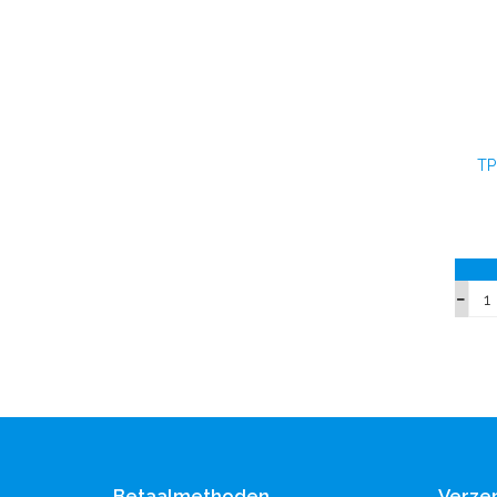
TP
Betaalmethoden
Verze