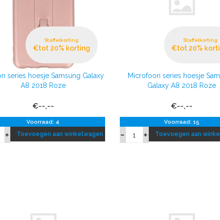
Staffelkorting
Staffelkorting
€tot 20% korting
€tot 20% kort
n series hoesje Samsung Galaxy
Microfoon series hoesje Sa
A8 2018 Roze
Galaxy A8 2018 Roze
€--,--
€--,--
Voorraad: 4
Voorraad: 15
Toevoegen aan winkelwagen
Toevoegen aan wink