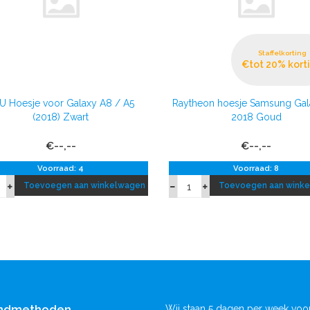
Staffelkorting
€tot 20% kort
U Hoesje voor Galaxy A8 / A5
Raytheon hoesje Samsung Gal
(2018) Zwart
2018 Goud
€--,--
€--,--
Voorraad: 4
Voorraad: 8
Toevoegen aan winkelwagen
Toevoegen aan wink
ndmethoden
Wij staan 5 dagen per week voor