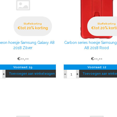
Staffelkorting
Staffelkorting
€tot 20% korting
€tot 20% kort
heon hoesje Samsung Galaxy A8
Carbon series hoesje Samsung
2018 Zilver
A8 2018 Rood
€--,--
€--,--
Voorraad: 19
Voorraad: 12
Toevoegen aan winkelwagen
Toevoegen aan wink