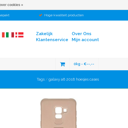
over cookies »
gepakt
Hoge kwaliteit producten
Zakelijk
Over Ons
Klantenservice
Mijn account
0kg - €--,--
Tags
/
galaxy a8 2018 hoesjes cases