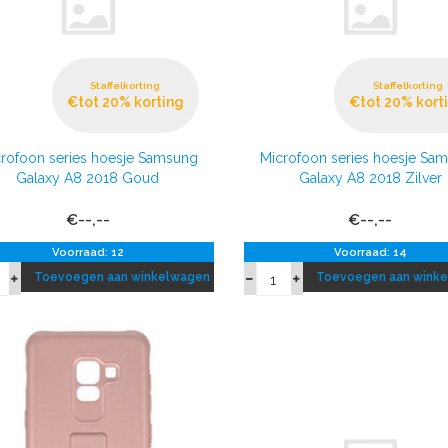
Staffelkorting
Staffelkorting
€tot 20% korting
€tot 20% kort
rofoon series hoesje Samsung
Microfoon series hoesje Sa
Galaxy A8 2018 Goud
Galaxy A8 2018 Zilver
€--,--
€--,--
Voorraad: 12
Voorraad: 14
Toevoegen aan winkelwagen
Toevoegen aan wink