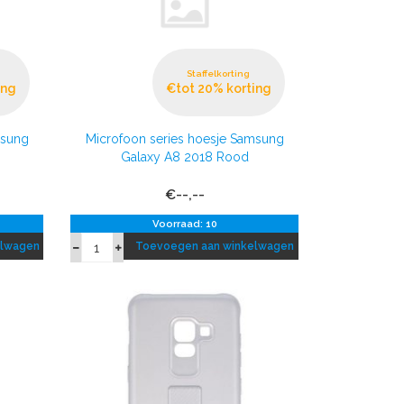
Staffelkorting
ing
€tot 20% korting
msung
Microfoon series hoesje Samsung
Galaxy A8 2018 Rood
€--,--
Voorraad: 10
elwagen
Toevoegen aan winkelwagen