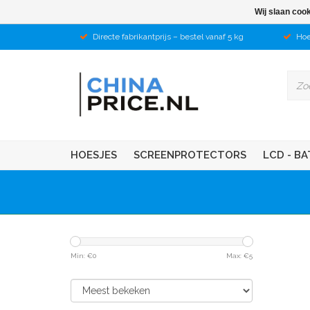
Wij slaan coo
Directe fabrikantprijs – bestel vanaf 5 kg
Hoe
HOESJES
SCREENPROTECTORS
LCD - BA
Min: €
0
Max: €
5