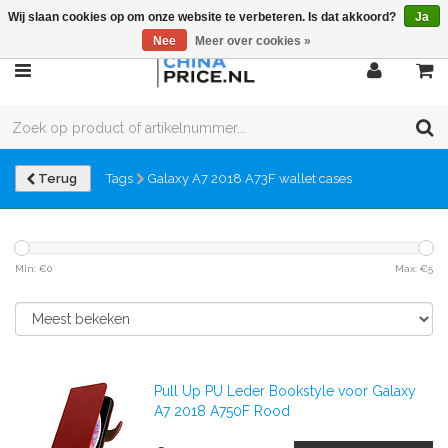
Wij slaan cookies op om onze website te verbeteren. Is dat akkoord?
Ja
Nee
Meer over cookies »
Terug
Tags
Galaxy A7 2018 A73F wallet cases
Min: €
0
Max: €
5
Pull Up PU Leder Bookstyle voor Galaxy
A7 2018 A750F Rood