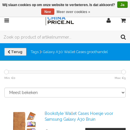
Wij slaan cookies op om onze website te verbeteren. Is dat akkoord?
Ja
Nee
Meer over cookies »
Terug
Tags
Galaxy A30 Wallet Cases groothandel
Min: €
0
Max: €
5
Bookstyle Wallet Cases Hoesje voor
Samsung Galaxy A30 Bruin