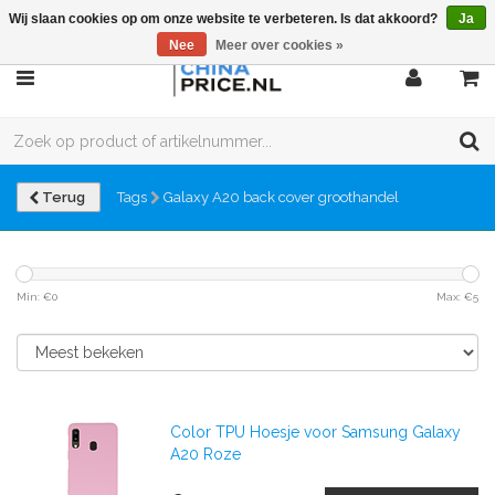
Wij slaan cookies op om onze website te verbeteren. Is dat akkoord?
Ja
Nee
Meer over cookies »
Terug
Tags
Galaxy A20 back cover groothandel
Min: €
0
Max: €
5
Color TPU Hoesje voor Samsung Galaxy
A20 Roze