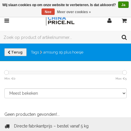
Wij slaan cookies op om onze website te verbeteren. Is dat akkoord?
Ja
Nee
Meer over cookies »
Terug
Tags
amsung s9 plus hoesje
Min: €
0
Max: €
5
Geen producten gevonden!...
Directe fabrikantprijs – bestel vanaf 5 kg