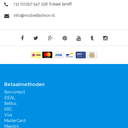
+31 (0)297-547 258 (lokaal tarief)
info@mobielfashion.nl
Betaalmethoden
Bancontact
iDEAL
Belfius
KBC
Visa
MasterCard
Maestro