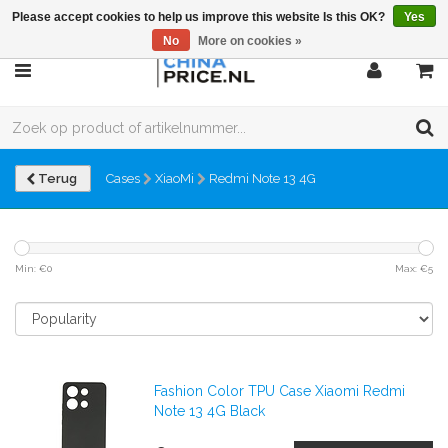
Please accept cookies to help us improve this website Is this OK?
Yes
No
More on cookies »
Terug
Cases
XiaoMi
Redmi Note 13 4G
Min: €
0
Max: €
5
Fashion Color TPU Case Xiaomi Redmi
Note 13 4G Black