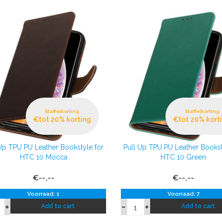
Staffelkorting
Staffelkorting
€tot 20% korting
€tot 20% kort
Up TPU PU Leather Bookstyle for
Pull Up TPU PU Leather Bookst
HTC 10 Mocca
HTC 10 Green
€--,--
€--,--
Voorraad: 1
Voorraad: 7
Add to cart
Add to cart