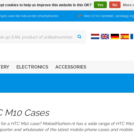
pt cookies to help us improve this website Is this OK?
Yes
No
More o
sjes voor de nieuwste smartphones
Voor 17:00 besteld, vandaag in
TERY
ELECTRONICS
ACCESSORIES
 M10 Cases
 for a HTC M10 case? MobielFashion.nl has a wide range of HTC M10
mporter and wholesaler of the latest mobile phone cases and mobile a