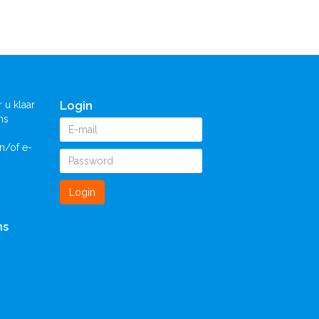
Login
 u klaar
ns
n/of e-
Login
ns