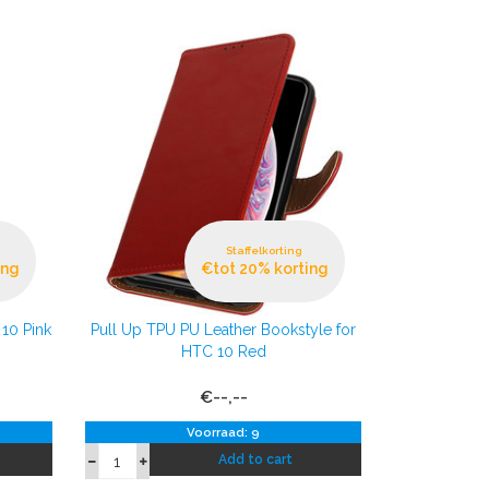
Staffelkorting
ing
€tot 20% korting
10 Pink
Pull Up TPU PU Leather Bookstyle for
HTC 10 Red
€--,--
Voorraad: 9
Add to cart