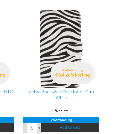
Staffelkorting
ing
€tot 20% korting
for HTC
Zebra Bookstyle Case for HTC 10
White
€--,--
Voorraad: 25
Add to cart