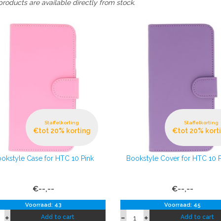
products are available directly from stock.
Staffelkorting
Staffelkorting
€tot 20% korting
€tot 20% kort
okstyle Case for HTC 10 Pink
Bookstyle Cover for HTC 10 
€--,--
€--,--
Voorraad: 43
Voorraad: 45
Add to cart
Add to cart