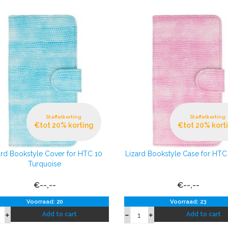
Staffelkorting
Staffelkorting
€tot 20% korting
€tot 20% kort
ard Bookstyle Cover for HTC 10
Lizard Bookstyle Case for HTC 
Turquoise
€--,--
€--,--
Voorraad: 20
Voorraad: 23
Add to cart
Add to cart