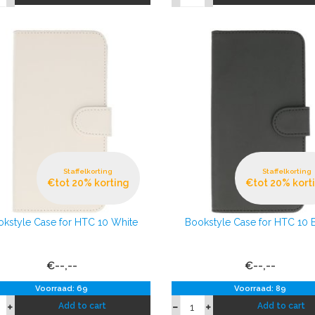
Staffelkorting
Staffelkorting
€tot 20% korting
€tot 20% kort
okstyle Case for HTC 10 White
Bookstyle Case for HTC 10 
€--,--
€--,--
Voorraad: 69
Voorraad: 89
Add to cart
Add to cart