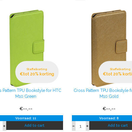
Staffelkorting
Staffelkorting
€tot 20% korting
€tot 20% kort
s Pattern TPU Bookstyle for HTC
Cross Pattern TPU Bookstyle 
M10 Green
M10 Gold
€--,--
€--,--
Voorraad: 11
Voorraad: 8
Add to cart
Add to cart