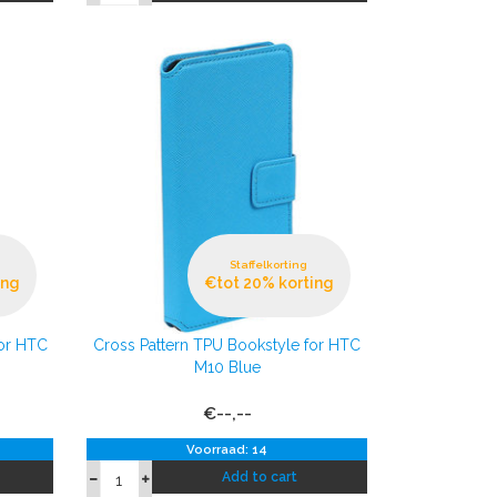
Staffelkorting
ing
€tot 20% korting
for HTC
Cross Pattern TPU Bookstyle for HTC
M10 Blue
€--,--
Voorraad: 14
Add to cart