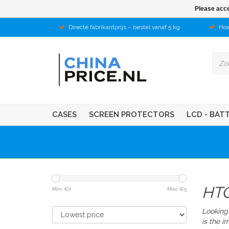
Please acce
Directe fabrikantprijs – bestel vanaf 5 kg
Hoe
CASES
SCREEN PROTECTORS
LCD - BAT
HTC
Min: €
0
Max: €
5
Looking
is the i