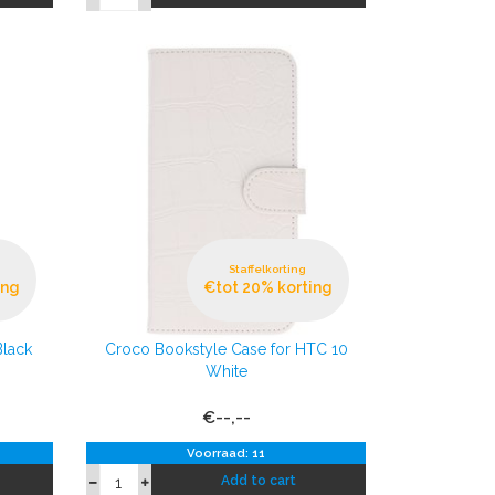
Staffelkorting
ing
€tot 20% korting
Black
Croco Bookstyle Case for HTC 10
White
€--,--
Voorraad: 11
Add to cart