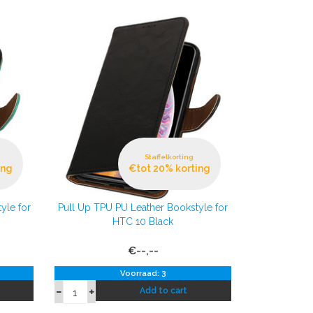
Staffelkorting
ing
€tot 20% korting
yle for
Pull Up TPU PU Leather Bookstyle for
HTC 10 Black
€--,--
Voorraad: 3
Add to cart