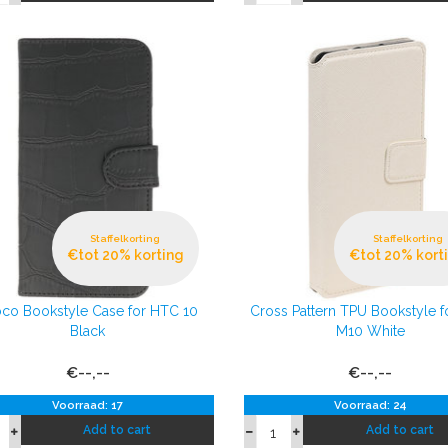
Staffelkorting
Staffelkorting
€tot 20% korting
€tot 20% kort
co Bookstyle Case for HTC 10
Cross Pattern TPU Bookstyle 
Black
M10 White
€--,--
€--,--
Voorraad: 17
Voorraad: 24
Add to cart
Add to cart