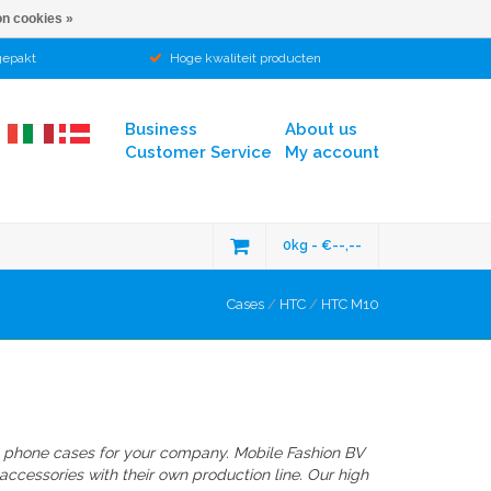
n cookies »
gepakt
Hoge kwaliteit producten
Business
About us
Customer Service
My account
0kg - €--,--
Cases
/
HTC
/
HTC M10
 phone cases for your company. Mobile Fashion BV
ccessories with their own production line. Our high