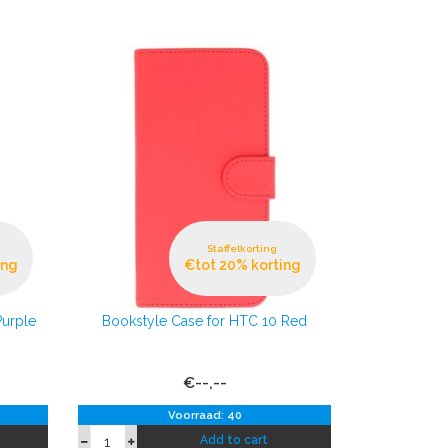
Staffelkorting
ing
€tot 20% korting
Purple
Bookstyle Case for HTC 10 Red
€--,--
Voorraad: 40
Add to cart