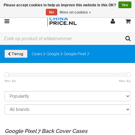
Please accept cookies to help us improve this website Is this OK?
Yes
No
More on cookies »
Terug
Cases
Google
Google Pixel 7
Min: €
0
Max: €
5
Google Pixel 7 Back Cover Cases