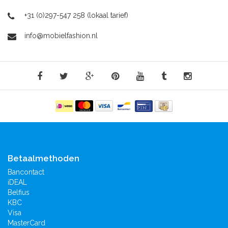
+31 (0)297-547 258 (lokaal tarief)
info@mobielfashion.nl
Betaalmethoden
Bancontact
iDEAL
Belfius
KBC
Visa
MasterCard