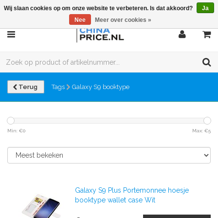
Wij slaan cookies op om onze website te verbeteren. Is dat akkoord?
Ja
Nee
Meer over cookies »
Terug
Tags
Galaxy S9 booktype
Min: €
0
Max: €
5
Galaxy S9 Plus Portemonnee hoesje
booktype wallet case Wit