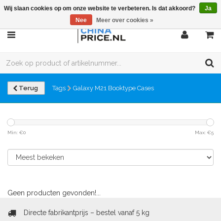
Wij slaan cookies op om onze website te verbeteren. Is dat akkoord?
Ja
Nee
Meer over cookies »
Terug
Tags
Galaxy M21 Booktype Cases
Min: €
0
Max: €
5
Geen producten gevonden!...
Directe fabrikantprijs – bestel vanaf 5 kg